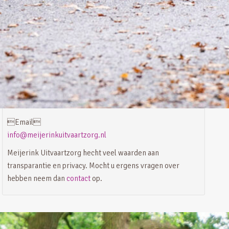
Meta
Login
Vermeldingen feed
Reacties feed
WordPress.org
Contact
Email
info@meijerinkuitvaartzorg.nl
Meijerink Uitvaartzorg hecht veel waarden aan
transparantie en privacy. Mocht u ergens vragen over
hebben neem dan
contact
op.