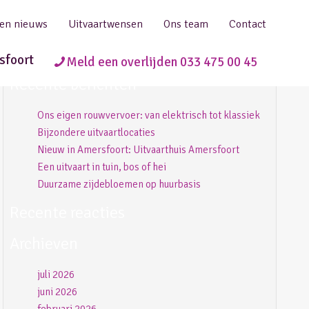
 en nieuws
Uitvaartwensen
Ons team
Contact
sfoort
Meld een overlijden 033 475 00 45
Recente berichten
Ons eigen rouwvervoer: van elektrisch tot klassiek
Bijzondere uitvaartlocaties
Nieuw in Amersfoort: Uitvaarthuis Amersfoort
Een uitvaart in tuin, bos of hei
Duurzame zijdebloemen op huurbasis
Recente reacties
Archieven
juli 2026
juni 2026