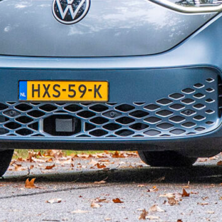
augustus 2016
juni 2016
april 2016
februari 2016
januari 2016
december 2015
november 2015
oktober 2015
september 2015
juli 2015
mei 2015
april 2015
maart 2015
januari 2015
Categorieën
Nieuws
Vraag en antwoord