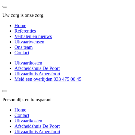
Uw zorg is onze zorg
Home
Referenties
Verhalen en nieuws
Uitvaartwensen
Ons team
Contact
Uitvaartkosten
Afscheidshuis De Poort
Uitvaarthuis Amersfoort
Meld een overlijden 033 475 00 45
Persoonlijk en transparant
Home
Contact
Uitvaartkosten
Afscheidshuis De Poort
Uitvaarthuis Amersfoort