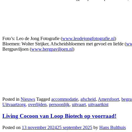
Foto’s: Leo de Jong Fotografie (
www.leodejongfotografie.nl
)
Bloemen: Wolter Strijker, Afscheidsbloemen met gevoel en liefde (
www
Bergpaviljoen (
www.bergpaviljoen.nl
)
Posted in
Nieuws
Tagged
accommodatie
,
afscheid
,
Amersfoort
,
begra
Uitvaartzorg
,
overlijden
,
persoonlijk
,
uitvaart
,
uitvaartkist
Living Cocoon van Loop Biotech op voorraad!
Posted on
13 november 2024
25 september 2025
by
Hans Bulthuis