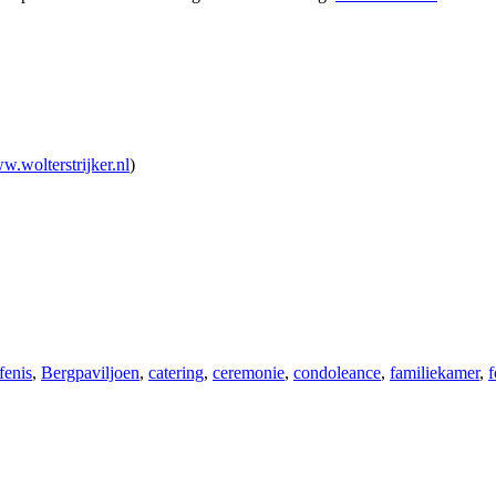
.wolterstrijker.nl
)
fenis
,
Bergpaviljoen
,
catering
,
ceremonie
,
condoleance
,
familiekamer
,
f