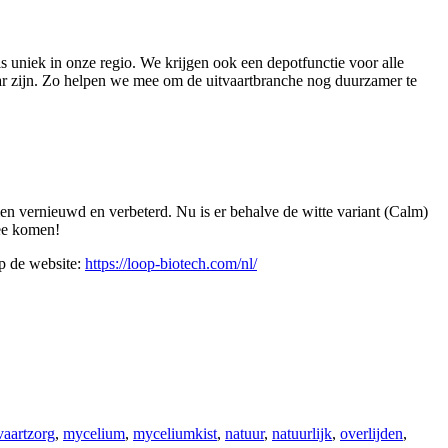
uniek in onze regio. We krijgen ook een depotfunctie voor alle
r zijn. Zo helpen we mee om de uitvaartbranche nog duurzamer te
len vernieuwd en verbeterd. Nu is er behalve de witte variant (Calm)
mee komen!
op de website:
https://loop-biotech.com/nl/
vaartzorg
,
mycelium
,
myceliumkist
,
natuur
,
natuurlijk
,
overlijden
,