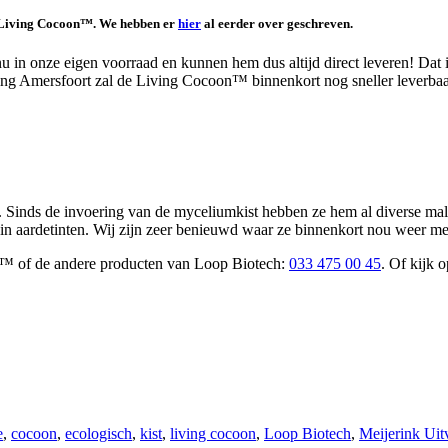
de Living Cocoon™. We hebben er
hier
al eerder over geschreven.
onze eigen voorraad en kunnen hem dus altijd direct leveren! Dat is 
ing Amersfoort zal de Living Cocoon™ binnenkort nog sneller leverbaa
el. Sinds de invoering van de myceliumkist hebben ze hem al diverse ma
kt in aardetinten. Wij zijn zeer benieuwd waar ze binnenkort nou weer 
n™ of de andere producten van Loop Biotech:
033 475 00 45
. Of kijk 
e
,
cocoon
,
ecologisch
,
kist
,
living cocoon
,
Loop Biotech
,
Meijerink Uit