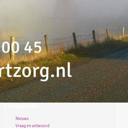
augustus 2016
juni 2016
april 2016
februari 2016
januari 2016
december 2015
november 2015
oktober 2015
september 2015
juli 2015
mei 2015
april 2015
maart 2015
januari 2015
Categorieën
Nieuws
Vraag en antwoord