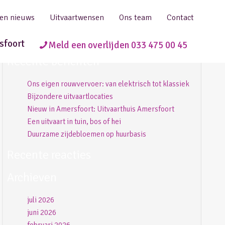
 en nieuws
Uitvaartwensen
Ons team
Contact
sfoort
Meld een overlijden 033 475 00 45
Recente berichten
Ons eigen rouwvervoer: van elektrisch tot klassiek
Bijzondere uitvaartlocaties
Nieuw in Amersfoort: Uitvaarthuis Amersfoort
Een uitvaart in tuin, bos of hei
Duurzame zijdebloemen op huurbasis
Recente reacties
Archieven
juli 2026
juni 2026