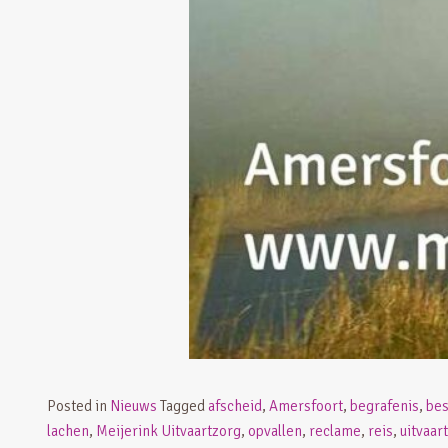
Posted in
Nieuws
Tagged
afscheid
,
Amersfoort
,
begrafenis
,
be
lachen
,
Meijerink Uitvaartzorg
,
opvallen
,
reclame
,
reis
,
uitvaart