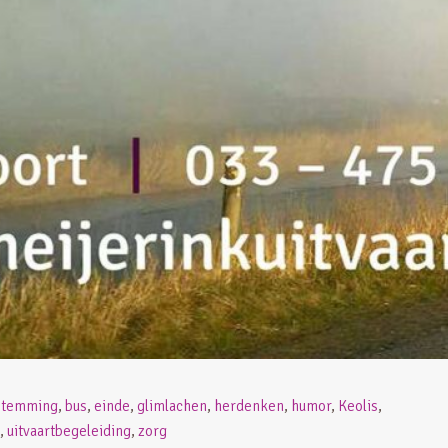
stemming
,
bus
,
einde
,
glimlachen
,
herdenken
,
humor
,
Keolis
,
,
uitvaartbegeleiding
,
zorg