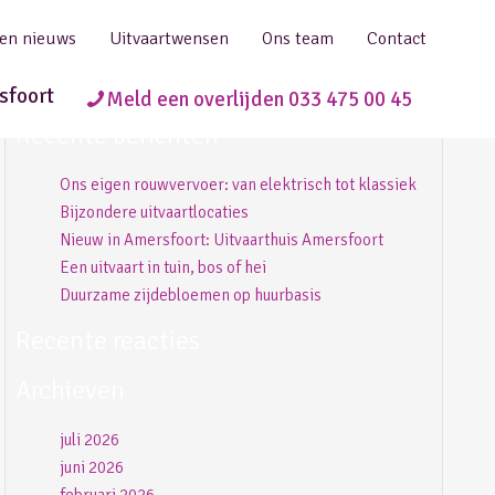
 en nieuws
Uitvaartwensen
Ons team
Contact
sfoort
Meld een overlijden 033 475 00 45
Recente berichten
Ons eigen rouwvervoer: van elektrisch tot klassiek
Bijzondere uitvaartlocaties
Nieuw in Amersfoort: Uitvaarthuis Amersfoort
Een uitvaart in tuin, bos of hei
Duurzame zijdebloemen op huurbasis
Recente reacties
Archieven
juli 2026
juni 2026