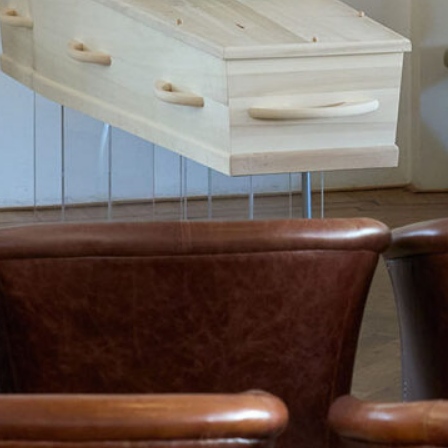
augustus 2016
juni 2016
april 2016
februari 2016
januari 2016
december 2015
november 2015
oktober 2015
september 2015
juli 2015
mei 2015
april 2015
maart 2015
januari 2015
Categorieën
Nieuws
Vraag en antwoord