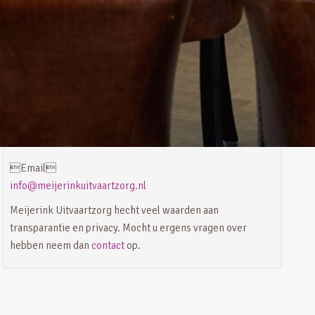
Meta
Login
Vermeldingen feed
Reacties feed
WordPress.org
Contact
Email
info@meijerinkuitvaartzorg.nl
Meijerink Uitvaartzorg hecht veel waarden aan
transparantie en privacy. Mocht u ergens vragen over
hebben neem dan
contact
op.