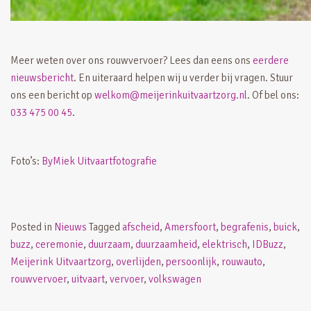
Meer weten over ons rouwvervoer? Lees dan eens ons
eerdere
nieuwsbericht
. En uiteraard helpen wij u verder bij vragen. Stuur
ons een bericht op
welkom@meijerinkuitvaartzorg.nl
. Of bel ons:
033 475 00 45
.
Foto’s:
ByMiek Uitvaartfotografie
Posted in
Nieuws
Tagged
afscheid
,
Amersfoort
,
begrafenis
,
buick
,
buzz
,
ceremonie
,
duurzaam
,
duurzaamheid
,
elektrisch
,
IDBuzz
,
Meijerink Uitvaartzorg
,
overlijden
,
persoonlijk
,
rouwauto
,
rouwvervoer
,
uitvaart
,
vervoer
,
volkswagen