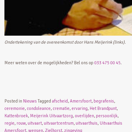
Ondertekening van de overeenkomst door Hans Meijerink (links).
Meer weten over de mogelijkheden? Bel ons op
033 475 00 45
.
Posted in
Nieuws
Tagged
afscheid
,
Amersfoort
,
begrafenis
,
ceremonie
,
condoleance
,
crematie
,
ervaring
,
Het Brandpunt
,
Kattenbroek
,
Meijerink Uitvaartzorg
,
overlijden
,
persoonlijk
,
regie
,
rouw
,
uitvaart
,
uitvaartcentrum
,
uitvaarthuis
,
Uitvaarthuis
Amersfoort
,
wensen
,
Zielhorst
,
zingeving