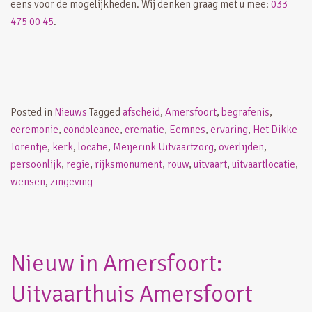
eens voor de mogelijkheden. Wij denken graag met u mee:
033
475 00 45
.
Posted in
Nieuws
Tagged
afscheid
,
Amersfoort
,
begrafenis
,
ceremonie
,
condoleance
,
crematie
,
Eemnes
,
ervaring
,
Het Dikke
Torentje
,
kerk
,
locatie
,
Meijerink Uitvaartzorg
,
overlijden
,
persoonlijk
,
regie
,
rijksmonument
,
rouw
,
uitvaart
,
uitvaartlocatie
,
wensen
,
zingeving
Nieuw in Amersfoort:
Uitvaarthuis Amersfoort