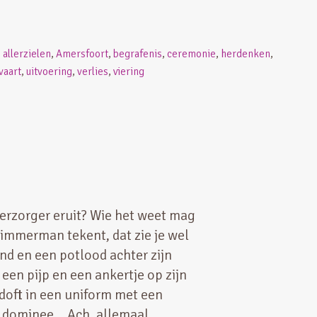
,
allerzielen
,
Amersfoort
,
begrafenis
,
ceremonie
,
herdenken
,
vaart
,
uitvoering
,
verlies
,
viering
verzorger eruit? Wie het weet mag
immerman tekent, dat zie je wel
and en een potlood achter zijn
 een pijp en een ankertje op zijn
doft in een uniform met een
en dominee… Ach, allemaal