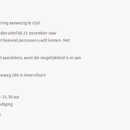
ering aanwezig te zijn!
 dan uiterlijk 21 november naar
t hoeveel personen u wilt komen. Het
lt aansteken, want die mogelijkheid is er aan
tseweg 266 in Amersfoort
– 21.30 uur
odiging
g