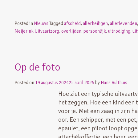
Posted in
Nieuws
Tagged
afscheid
,
allerheiligen
,
allerlevenden
Meijerink Uitvaartzorg
,
overlijden
,
persoonlijk
,
uitnodiging
,
uit
Op de foto
Posted on
19 augustus 2024
25 april 2025
by
Hans Bulthuis
Hoe ziet een typische uitvaart
het zeggen. Hoe een kind een t
voor je. Met een zaag in zijn h
oor. Een schipper, met een pet,
epaulet, een piloot loopt opge
attachékoffertje, een boer, e