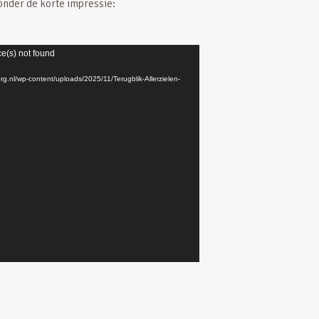
onder de korte impressie:
ce(s) not found
rg.nl/wp-content/uploads/2025/11/Terugblik-Allerzielen-