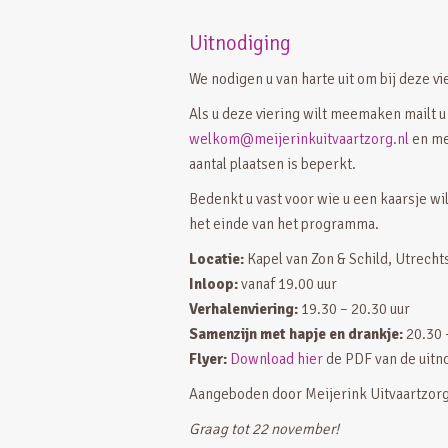
Uitnodiging
We nodigen u van harte uit om bij deze vi
Als u deze viering wilt meemaken mailt u
welkom@meijerinkuitvaartzorg.nl
en me
aantal plaatsen is beperkt.
Bedenkt u vast voor wie u een kaarsje wi
het einde van het programma.
Locatie:
Kapel van Zon & Schild, Utrech
Inloop:
vanaf 19.00 uur
Verhalenviering:
19.30 – 20.30 uur
Samenzijn met hapje en drankje:
20.30 
Flyer:
Download hier
de PDF van de uitn
Aangeboden door Meijerink Uitvaartzor
Graag tot 22 november!