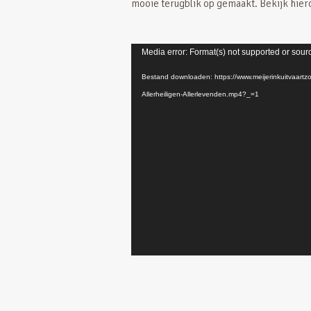
mooie terugblik op gemaakt. Bekijk hier
Videospeler
Media error: Format(s) not supported or sour
Bestand downloaden: https://www.meijerinkuitvaartzo
Allerheiligen-Allerlevenden.mp4?_=1