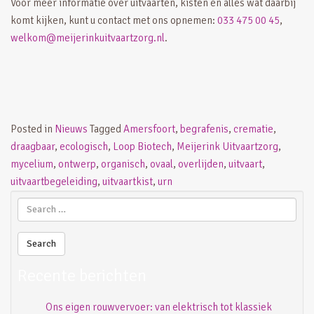
Voor meer informatie over uitvaarten, kisten en alles wat daarbij
komt kijken, kunt u contact met ons opnemen:
033 475 00 45
,
welkom@meijerinkuitvaartzorg.nl
.
Posted in
Nieuws
Tagged
Amersfoort
,
begrafenis
,
crematie
,
draagbaar
,
ecologisch
,
Loop Biotech
,
Meijerink Uitvaartzorg
,
mycelium
,
ontwerp
,
organisch
,
ovaal
,
overlijden
,
uitvaart
,
uitvaartbegeleiding
,
uitvaartkist
,
urn
Recente berichten
Ons eigen rouwvervoer: van elektrisch tot klassiek