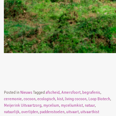
Posted in
Nieuws
Tagged
afscheid
,
Amersfoort
,
begrafenis
,
ceremonie
,
cocoon
,
ecologisch
,
kist
,
living cocoon
,
Loop Biotech
,
Meijerink Uitvaartzorg
,
mycelium
,
myceliumkist
,
natuur
,
natuurlijk
,
overlijden
,
paddenstoelen
,
uitvaart
,
uitvaartkist