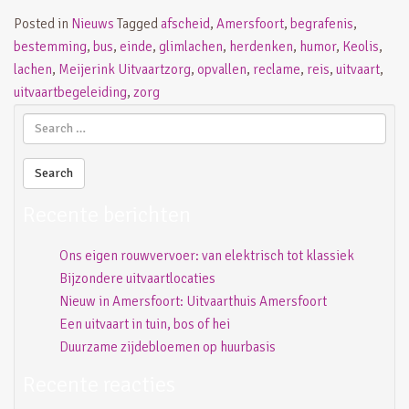
Posted in
Nieuws
Tagged
afscheid
,
Amersfoort
,
begrafenis
,
bestemming
,
bus
,
einde
,
glimlachen
,
herdenken
,
humor
,
Keolis
,
lachen
,
Meijerink Uitvaartzorg
,
opvallen
,
reclame
,
reis
,
uitvaart
,
uitvaartbegeleiding
,
zorg
Recente berichten
Ons eigen rouwvervoer: van elektrisch tot klassiek
Bijzondere uitvaartlocaties
Nieuw in Amersfoort: Uitvaarthuis Amersfoort
Een uitvaart in tuin, bos of hei
Duurzame zijdebloemen op huurbasis
Recente reacties