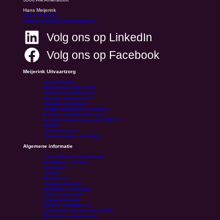
Hans Meijerink
033 475 00 45
welkom@meijerinkuitvaartzorg.nl
Volg ons op LinkedIn
Volg ons op Facebook
Meijerink Uitvaartzorg
Uitvaartkosten
Afscheidshuis De Poort
Uitvaarthuis Amersfoort
Begrafenis Amersfoort
Crematie Amersfoort
Kosten begrafenis Amersfoort
Kosten crematie Amersfoort
Begrafenisondernemer Amersfoort
Uitvaart
Uitvaartcentrum
Uitvaartwensen vastleggen
Algemene informatie
Over Meijerink Uitvaartzorg
Verhalen en nieuws
Ons team
Contact
Referenties
Grafmonumenten
Informatie aanvragen
Offerte aanvragen
Kwaliteitsstatuut
Uitvaart-Amersfoort.nl
Download onze brochure (PDF)
Algemene voorwaarden