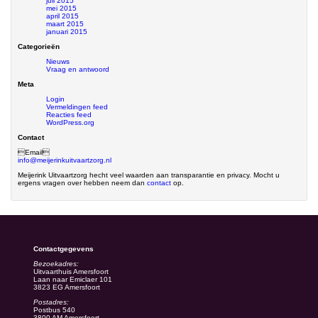
juli 2015
mei 2015
april 2015
maart 2015
januari 2015
Categorieën
Nieuws
Vraag en antwoord
Meta
Login
Vermeldingen feed
Reacties feed
WordPress.org
Contact
Email
info@meijerinkuitvaartzorg.nl
Meijerink Uitvaartzorg hecht veel waarden aan transparantie en privacy. Mocht u
ergens vragen over hebben neem dan
contact
op.
Contactgegevens
Bezoekadres:
Uitvaarthuis Amersfoort
Laan naar Emiclaer 101
3823 EG Amersfoort
Postadres:
Postbus 540
3800 AM Amersfoort