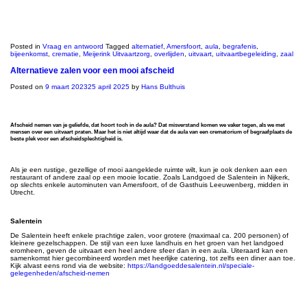
Posted in
Vraag en antwoord
Tagged
alternatief
,
Amersfoort
,
aula
,
begrafenis
,
bijeenkomst
,
crematie
,
Meijerink Uitvaartzorg
,
overlijden
,
uitvaart
,
uitvaartbegeleiding
,
zaal
Alternatieve zalen voor een mooi afscheid
Posted on
9 maart 2023
25 april 2025
by
Hans Bulthuis
Afscheid nemen van je geliefde, dat hoort toch in de aula? Dat misverstand komen we vaker tegen, als we met
mensen over een uitvaart praten. Maar het is niet altijd waar dat de aula van een crematorium of begraafplaats de
beste plek voor een afscheidsplechtigheid is.
Als je een rustige, gezellige of mooi aangeklede ruimte wilt, kun je ook denken aan een
restaurant of andere zaal op een mooie locatie. Zoals Landgoed de Salentein in Nijkerk,
op slechts enkele autominuten van Amersfoort, of de Gasthuis Leeuwenberg, midden in
Utrecht.
Salentein
De Salentein heeft enkele prachtige zalen, voor grotere (maximaal ca. 200 personen) of
kleinere gezelschappen. De stijl van een luxe landhuis en het groen van het landgoed
eromheen, geven de uitvaart een heel andere sfeer dan in een aula. Uiteraard kan een
samenkomst hier gecombineerd worden met heerlijke catering, tot zelfs een diner aan toe.
Kijk alvast eens rond via de website:
https://landgoeddesalentein.nl/speciale-
gelegenheden/afscheid-nemen