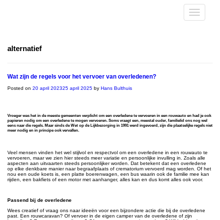
alternatief
Wat zijn de regels voor het vervoer van overledenen?
Posted on
20 april 2023
25 april 2025
by
Hans Bulthuis
Vroeger was het in de meeste gemeenten verplicht om een overledene te vervoeren in een rouwauto en had je ook
papieren nodig om een overledene te mogen vervoeren. Soms vraagt een, meestal ouder, familielid ons nog wel
eens naar die regels. Maar sinds de Wet op de Lijkbezorging in 1991 werd ingevoerd, zijn die plaatselijke regels niet
meer nodig en in principe ook vervallen.
Veel mensen vinden het wel stijlvol en respectvol om een overledene in een rouwauto te
vervoeren, maar we zien hier steeds meer variatie en persoonlijke invulling in. Zoals alle
aspecten aan uitvaarten steeds persoonlijker worden. Dat betekent dat een overledene
op elke denkbare manier naar begraafplaats of crematorium vervoerd mag worden. Of het
nou een oude koets is, een platte boerenwagen, een bus waarin ook de familie mee kan
rijden, een bakfiets of een motor met aanhanger, alles kan en dus komt alles ook voor.
Passend bij de overledene
Wees creatief of vraag ons naar ideeën voor een bijzondere actie die bij de overledene
past. Een rouwcaravan? Of vervoer in de eigen camper van de overledene of zijn