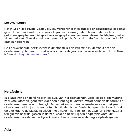
Leeuwenbergh
Het in 1567 gebouwde Gasthuis Leeuwenbergh is momenteel een concertzaal, speciaal
geschikt voor met maken van muziekopnames vanwege de uitmuntende beeld- en
geluidsmogelijkheden. Dat geeft ook mogelijkheden voor een uitvaartplechtigheid, zeker
als muziek en/of beeld daarin een grote rol speelt. De zaal en de foyer kunnen wel 475
gasten herbergen.
De Leeuwenbergh heeft recent in de stadstuin een intieme plek gemaakt om een
overledene op te baren, zodat je ook er in de dagen voor de uitvaart terecht kunt. Meer
informatie:
https://uitvaarten.net/
Het afscheid
In plaats van een defilé voor in de aula van het crematorium, wordt bij zo’n alternatieve
zaal vaak afscheid genomen door een erehaag te vormen, waardoorheen de familie de
overledene naar de auto brengt. De bezoekers kunnen de overledene dan nakijken of
uitzwaaien als hij/zij wordt weggebracht. Als de directe familie het geen fijn idee vindt dat
de overledene de laatste rit alleen moet maken, kunnen ze meegaan en direct daarna
terugkeren naar de gasten in de zaal voor de nazit. Bij een begrafenis wordt de
overledene meestal na de bijeenkomst in klein comité naar de begraafplaats gebracht.
Aula