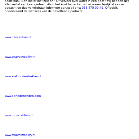
bestelbus? Een motor met zijspan? Of vervoer over water in een boot? Wij hebben het
allemaal al een keer gedaan. Als u het kunt bedenken is het waarschijnlijk al eerder
bedacht en dus verkrijgbaar. Informeer gerust bij ons:
033 475 00 45
. Of bekijk
onderstaand de websites van de betreffende partners.
www.uitvaartbus.nl
www.stravermobility.nl
www.stalhouderijbakker.nl
www.denederlanden.com
www.rouwbakfiets.nl
www.stravermobility.nl