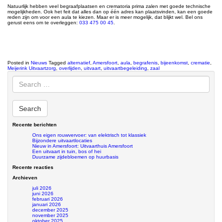
Natuurlijk hebben veel begraafplaatsen en crematoria prima zalen met goede technische
mogelijkheden. Ook het feit dat alles dan op één adres kan plaatsvinden, kan een goede
reden zijn om voor een aula te kiezen. Maar er is meer mogelijk, dat blijkt wel. Bel ons
gerust eens om te overleggen:
033 475 00 45
.
Posted in
Nieuws
Tagged
alternatief
,
Amersfoort
,
aula
,
begrafenis
,
bijeenkomst
,
crematie
,
Meijerink Uitvaartzorg
,
overlijden
,
uitvaart
,
uitvaartbegeleiding
,
zaal
Recente berichten
Ons eigen rouwvervoer: van elektrisch tot klassiek
Bijzondere uitvaartlocaties
Nieuw in Amersfoort: Uitvaarthuis Amersfoort
Een uitvaart in tuin, bos of hei
Duurzame zijdebloemen op huurbasis
Recente reacties
Archieven
juli 2026
juni 2026
februari 2026
januari 2026
december 2025
november 2025
oktober 2025