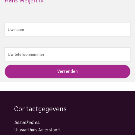
Hans Meijerink
Contactgegevens
Bezoekadres:
Uitvaarthuis Amersfoort