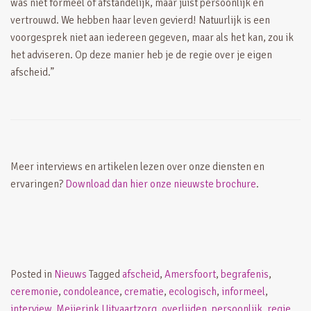
was niet formeel of afstandelijk, maar juist persoonlijk en
vertrouwd. We hebben haar leven gevierd! Natuurlijk is een
voorgesprek niet aan iedereen gegeven, maar als het kan, zou ik
het adviseren. Op deze manier heb je de regie over je eigen
afscheid.”
Meer interviews en artikelen lezen over onze diensten en
ervaringen?
Download dan hier onze nieuwste brochure
.
Posted in
Nieuws
Tagged
afscheid
,
Amersfoort
,
begrafenis
,
ceremonie
,
condoleance
,
crematie
,
ecologisch
,
informeel
,
interview
,
Meijerink Uitvaartzorg
,
overlijden
,
persoonlijk
,
regie
,