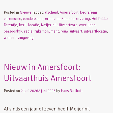
Posted in
Nieuws
Tagged
afscheid
,
Amersfoort
,
begrafenis
,
ceremonie
,
condoleance
,
crematie
,
Eemnes
,
ervaring
,
Het Dikke
Torentje
,
kerk
,
locatie
,
Meijerink Uitvaartzorg
,
overlijden
,
persoonlijk
,
regie
,
rijksmonument
,
rouw
,
uitvaart
,
uitvaartlocatie
,
wensen
,
zingeving
Nieuw in Amersfoort:
Uitvaarthuis Amersfoort
Posted on
2 juni 2026
2 juni 2026
by
Hans Bulthuis
Al sinds een jaar of zeven heeft Meijerink