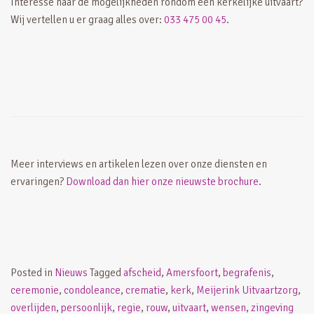
Interesse naar de mogelijkheden rondom een kerkelijke uitvaart?
Wij vertellen u er graag alles over:
033 475 00 45
.
Meer interviews en artikelen lezen over onze diensten en
ervaringen?
Download dan hier onze nieuwste brochure
.
Posted in
Nieuws
Tagged
afscheid
,
Amersfoort
,
begrafenis
,
ceremonie
,
condoleance
,
crematie
,
kerk
,
Meijerink Uitvaartzorg
,
overlijden
,
persoonlijk
,
regie
,
rouw
,
uitvaart
,
wensen
,
zingeving