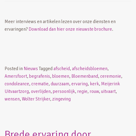
Meer interviews en artikelen lezen over onze diensten en
ervaringen?
Download dan hier onze nieuwste brochure
.
Posted in
Nieuws
Tagged
afscheid
,
afscheidsbloemen
,
Amersfoort
,
begrafenis
,
bloemen
,
Bloemenband
,
ceremonie
,
condoleance
,
crematie
,
duurzaam
,
ervaring
,
kerk
,
Meijerink
Uitvaartzorg
,
overlijden
,
persoonlijk
,
regie
,
rouw
,
uitvaart
,
wensen
,
Wolter Strijker
,
zingeving
Brede ervaring door