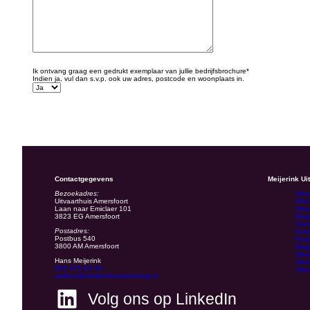
Ik ontvang graag een gedrukt exemplaar van jullie bedrijfsbrochure*
Indien ja, vul dan s.v.p. ook uw adres, postcode en woonplaats in.
Contactgegevens
Meijerink Ui
Bezoekadres:
Uitv
Uitvaarthuis Amersfoort
Afsc
Laan naar Emiclaer 101
Uitv
3823 EG Amersfoort
Begr
Crem
Postadres:
Kost
Postbus 540
Kost
3800 AM Amersfoort
Begr
Uitv
Hans Meijerink
Uitv
033 475 00 45
Uitv
welkom@meijerinkuitvaartzorg.nl
Volg ons op LinkedIn