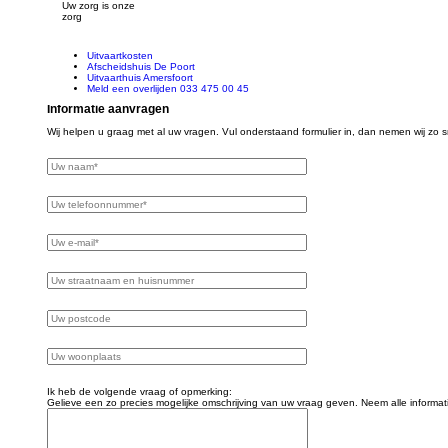
Uw zorg is onze
zorg
Uitvaartkosten
Afscheidshuis De Poort
Uitvaarthuis Amersfoort
Meld een overlijden 033 475 00 45
Informatie aanvragen
Wij helpen u graag met al uw vragen. Vul onderstaand formulier in, dan nemen wij zo s
Ik heb de volgende vraag of opmerking:
Gelieve een zo precies mogelijke omschrijving van uw vraag geven. Neem alle informati