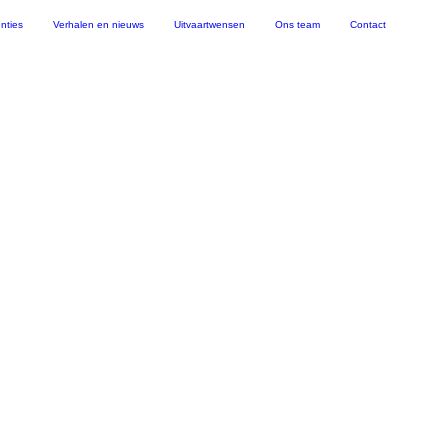
nties
Verhalen en nieuws
Uitvaartwensen
Ons team
Contact