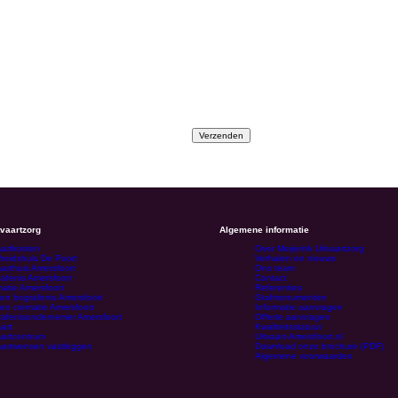
tvaartzorg
Algemene informatie
aartkosten
Over Meijerink Uitvaartzorg
heidshuis De Poort
Verhalen en nieuws
aarthuis Amersfoort
Ons team
afenis Amersfoort
Contact
atie Amersfoort
Referenties
en begrafenis Amersfoort
Grafmonumenten
en crematie Amersfoort
Informatie aanvragen
afenisondernemer Amersfoort
Offerte aanvragen
aart
Kwaliteitsstatuut
aartcentrum
Uitvaart-Amersfoort.nl
aartwensen vastleggen
Download onze brochure (PDF)
Algemene voorwaarden