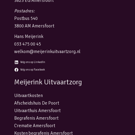
3823 EG Amersfoort
Postadres:
Postbus 540
3800 AM Amersfoort
Hans Meijerink
033 475 00 45
welkom@meijerinkuitvaartzorg.nl
Volg ons op LinkedIn
Volg ons op Facebook
Meijerink Uitvaartzorg
Uitvaartkosten
Afscheidshuis De Poort
Uitvaarthuis Amersfoort
Begrafenis Amersfoort
Crematie Amersfoort
Kosten begrafenis Amersfoort