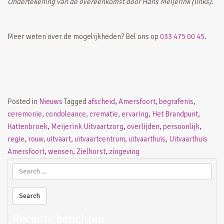
Ondertekening van de overeenkomst door Hans Meijerink (links).
Meer weten over de mogelijkheden? Bel ons op
033 475 00 45
.
Posted in
Nieuws
Tagged
afscheid
,
Amersfoort
,
begrafenis
,
ceremonie
,
condoleance
,
crematie
,
ervaring
,
Het Brandpunt
,
Kattenbroek
,
Meijerink Uitvaartzorg
,
overlijden
,
persoonlijk
,
regie
,
rouw
,
uitvaart
,
uitvaartcentrum
,
uitvaarthuis
,
Uitvaarthuis
Amersfoort
,
wensen
,
Zielhorst
,
zingeving
Recente berichten