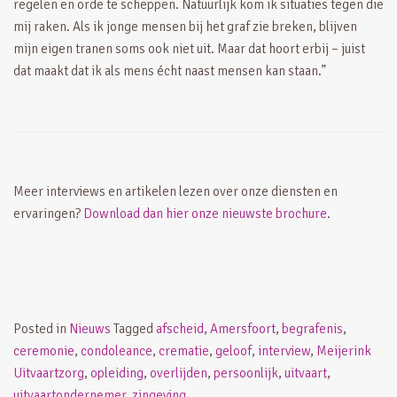
regelen en orde te scheppen. Natuurlijk kom ik situaties tegen die
mij raken. Als ik jonge mensen bij het graf zie breken, blijven
mijn eigen tranen soms ook niet uit. Maar dat hoort erbij – juist
dat maakt dat ik als mens écht naast mensen kan staan.”
Meer interviews en artikelen lezen over onze diensten en
ervaringen?
Download dan hier onze nieuwste brochure
.
Posted in
Nieuws
Tagged
afscheid
,
Amersfoort
,
begrafenis
,
ceremonie
,
condoleance
,
crematie
,
geloof
,
interview
,
Meijerink
Uitvaartzorg
,
opleiding
,
overlijden
,
persoonlijk
,
uitvaart
,
uitvaartondernemer
,
zingeving