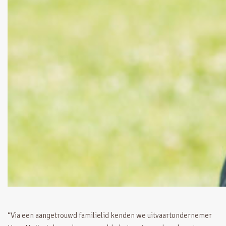
“Via een aangetrouwd familielid kenden we uitvaartondernemer