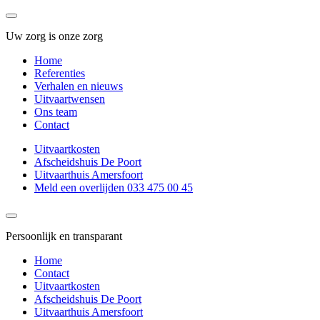
Uw zorg is onze zorg
Home
Referenties
Verhalen en nieuws
Uitvaartwensen
Ons team
Contact
Uitvaartkosten
Afscheidshuis De Poort
Uitvaarthuis Amersfoort
Meld een overlijden 033 475 00 45
Persoonlijk en transparant
Home
Contact
Uitvaartkosten
Afscheidshuis De Poort
Uitvaarthuis Amersfoort