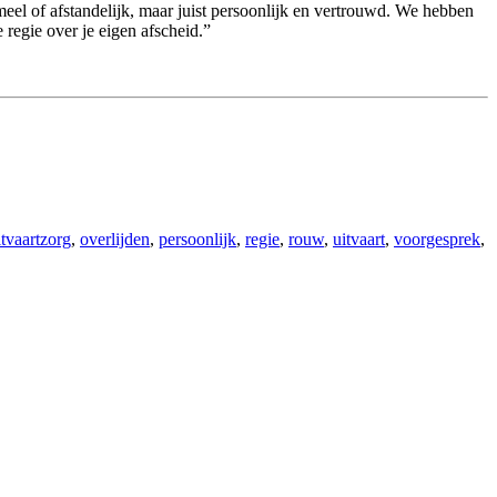
eel of afstandelijk, maar juist persoonlijk en vertrouwd. We hebben
 regie over je eigen afscheid.”
tvaartzorg
,
overlijden
,
persoonlijk
,
regie
,
rouw
,
uitvaart
,
voorgesprek
,