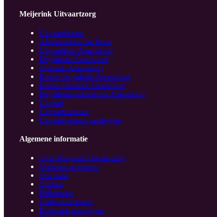
Meijerink Uitvaartzorg
Uitvaartkosten
Afscheidshuis De Poort
Uitvaarthuis Amersfoort
Begrafenis Amersfoort
Crematie Amersfoort
Kosten begrafenis Amersfoort
Kosten crematie Amersfoort
Begrafenisondernemer Amersfoort
Uitvaart
Uitvaartcentrum
Uitvaartwensen vastleggen
Algemene informatie
Over Meijerink Uitvaartzorg
Verhalen en nieuws
Ons team
Contact
Referenties
Grafmonumenten
Informatie aanvragen