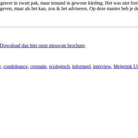
dgraver in zwart pak, maar iemand in gewone kleding. Het was niet form
geven, maar als het kan, zou ik het adviseren. Op deze manier heb je de
Download dan hier onze nieuwste brochure
.
e
,
condoleance
,
crematie
,
ecologisch
,
informeel
,
interview
,
Meijerink Ui