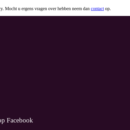
vacy. Mocht u ergens vragen over hebben neem dan
contact
op.
op Facebook