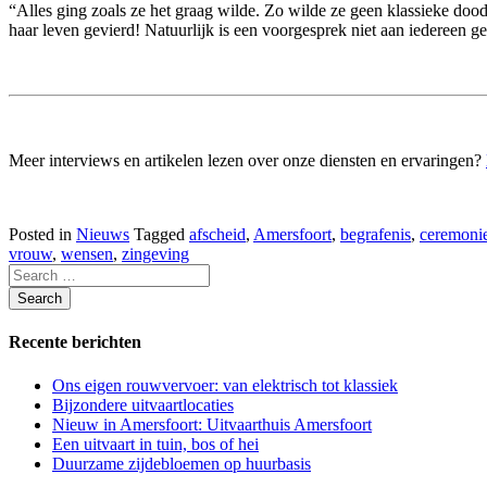
“Alles ging zoals ze het graag wilde. Zo wilde ze geen klassieke doo
haar leven gevierd! Natuurlijk is een voorgesprek niet aan iedereen ge
Meer interviews en artikelen lezen over onze diensten en ervaringen?
Posted in
Nieuws
Tagged
afscheid
,
Amersfoort
,
begrafenis
,
ceremoni
vrouw
,
wensen
,
zingeving
Recente berichten
Ons eigen rouwvervoer: van elektrisch tot klassiek
Bijzondere uitvaartlocaties
Nieuw in Amersfoort: Uitvaarthuis Amersfoort
Een uitvaart in tuin, bos of hei
Duurzame zijdebloemen op huurbasis