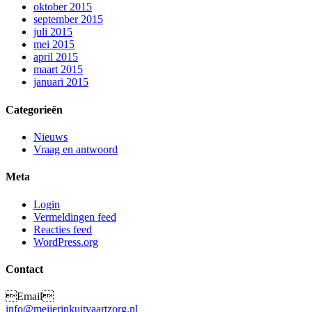
oktober 2015
september 2015
juli 2015
mei 2015
april 2015
maart 2015
januari 2015
Categorieën
Nieuws
Vraag en antwoord
Meta
Login
Vermeldingen feed
Reacties feed
WordPress.org
Contact
Email
info@meijerinkuitvaartzorg.nl