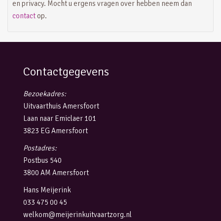
en privacy. Mocht u ergens vragen over hebben neem dan
contact
op.
Contactgegevens
Bezoekadres:
Uitvaarthuis Amersfoort
Laan naar Emiclaer 101
3823 EG Amersfoort
Postadres:
Postbus 540
3800 AM Amersfoort
Hans Meijerink
033 475 00 45
welkom@meijerinkuitvaartzorg.nl