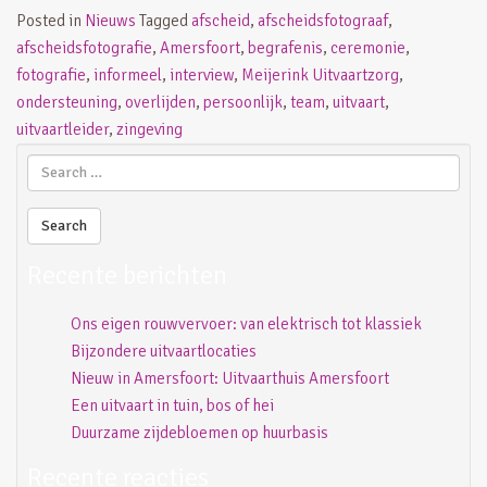
Posted in
Nieuws
Tagged
afscheid
,
afscheidsfotograaf
,
afscheidsfotografie
,
Amersfoort
,
begrafenis
,
ceremonie
,
fotografie
,
informeel
,
interview
,
Meijerink Uitvaartzorg
,
ondersteuning
,
overlijden
,
persoonlijk
,
team
,
uitvaart
,
uitvaartleider
,
zingeving
Recente berichten
Ons eigen rouwvervoer: van elektrisch tot klassiek
Bijzondere uitvaartlocaties
Nieuw in Amersfoort: Uitvaarthuis Amersfoort
Een uitvaart in tuin, bos of hei
Duurzame zijdebloemen op huurbasis
Recente reacties