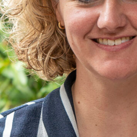
augustus 2016
juni 2016
april 2016
februari 2016
januari 2016
december 2015
november 2015
oktober 2015
september 2015
juli 2015
mei 2015
april 2015
maart 2015
januari 2015
Categorieën
Nieuws
Vraag en antwoord