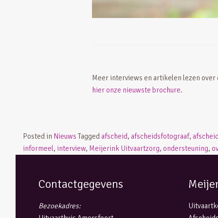
Meer interviews en artikelen lezen over
hier onze nieuwste brochure
.
Posted in
Nieuws
Tagged
afscheid
,
afscheidsfotograaf
,
afschei
informeel
,
interview
,
Meijerink Uitvaartzorg
,
ondersteuning
,
ov
Contactgegevens
Meije
Bezoekadres:
Uitvaart
Uitvaarthuis Amersfoort
Afscheids