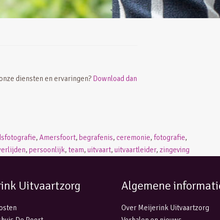
 onze diensten en ervaringen?
Download dan
dsfotografie
,
Amersfoort
,
begrafenis
,
ceremonie
,
fotografie
,
erlijden
,
persoonlijk
,
team
,
uitvaart
,
uitvaartleider
,
zingeving
rink Uitvaartzorg
Algemene informati
kosten
Over Meijerink Uitvaartzorg
huis De Poort
Verhalen en nieuws