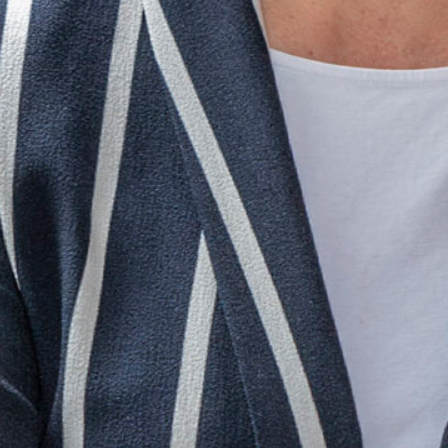
Meta
Login
Vermeldingen feed
Reacties feed
WordPress.org
Contact
Email
info@meijerinkuitvaartzorg.nl
Meijerink Uitvaartzorg hecht veel waarden aan
transparantie en privacy. Mocht u ergens vragen over
hebben neem dan
contact
op.