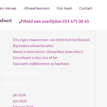
 en nieuws
Uitvaartwensen
Ons team
Contact
sfoort
Meld een overlijden 033 475 00 45
Recente berichten
Ons eigen rouwvervoer: van elektrisch tot klassiek
Bijzondere uitvaartlocaties
Nieuw in Amersfoort: Uitvaarthuis Amersfoort
Een uitvaart in tuin, bos of hei
Duurzame zijdebloemen op huurbasis
Recente reacties
Archieven
juli 2026
juni 2026