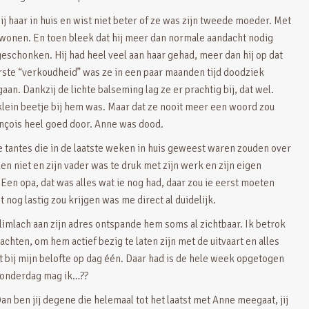
ij haar in huis en wist niet beter of ze was zijn tweede moeder. Met
 wonen. En toen bleek dat hij meer dan normale aandacht nodig
geschonken. Hij had heel veel aan haar gehad, meer dan hij op dat
rste “verkoudheid” was ze in een paar maanden tijd doodziek
n. Dankzij de lichte balseming lag ze er prachtig bij, dat wel.
 klein beetje bij hem was. Maar dat ze nooit meer een woord zou
ançois heel goed door. Anne was dood.
 tantes die in de laatste weken in huis geweest waren zouden over
 niet en zijn vader was te druk met zijn werk en zijn eigen
Een opa, dat was alles wat ie nog had, daar zou ie eerst moeten
t nog lastig zou krijgen was me direct al duidelijk.
limlach aan zijn adres ontspande hem soms al zichtbaar. Ik betrok
hten, om hem actief bezig te laten zijn met de uitvaart en alles
t bij mijn belofte op dag één. Daar had is de hele week opgetogen
 donderdag mag ik…??
n ben jij degene die helemaal tot het laatst met Anne meegaat, jij