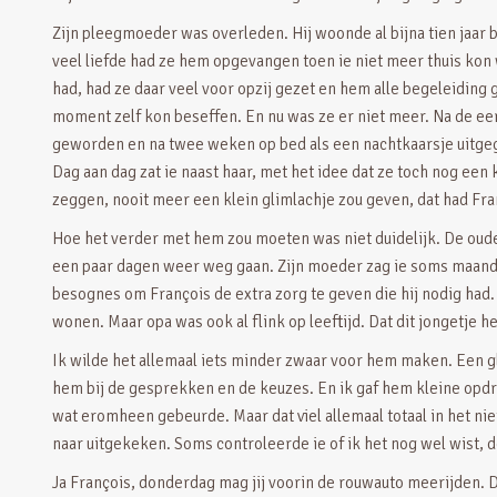
Zijn pleegmoeder was overleden. Hij woonde al bijna tien jaar b
veel liefde had ze hem opgevangen toen ie niet meer thuis kon
had, had ze daar veel voor opzij gezet en hem alle begeleiding 
moment zelf kon beseffen. En nu was ze er niet meer. Na de ee
geworden en na twee weken op bed als een nachtkaarsje uitgegaa
Dag aan dag zat ie naast haar, met het idee dat ze toch nog een
zeggen, nooit meer een klein glimlachje zou geven, dat had Fr
Hoe het verder met hem zou moeten was niet duidelijk. De oude
een paar dagen weer weg gaan. Zijn moeder zag ie soms maanden
besognes om François de extra zorg te geven die hij nodig had. 
wonen. Maar opa was ook al flink op leeftijd. Dat dit jongetje he
Ik wilde het allemaal iets minder zwaar voor hem maken. Een g
hem bij de gesprekken en de keuzes. En ik gaf hem kleine opdrac
wat eromheen gebeurde. Maar dat viel allemaal totaal in het nie
naar uitgekeken. Soms controleerde ie of ik het nog wel wist,
Ja François, donderdag mag jij voorin de rouwauto meerijden. Da