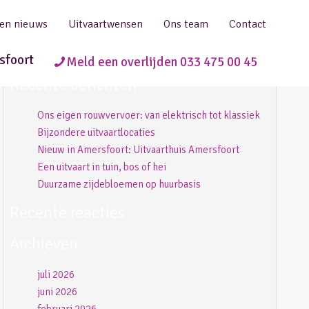
 en nieuws
Uitvaartwensen
Ons team
Contact
sfoort
Meld een overlijden 033 475 00 45
Recente berichten
Ons eigen rouwvervoer: van elektrisch tot klassiek
Bijzondere uitvaartlocaties
Nieuw in Amersfoort: Uitvaarthuis Amersfoort
Een uitvaart in tuin, bos of hei
Duurzame zijdebloemen op huurbasis
Recente reacties
Archieven
juli 2026
juni 2026