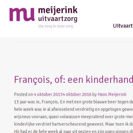
Uitvaar
kinderen en verdriet
François, of: een kinderhan
Posted on
4 oktober 2015
4 oktober 2016
by
Hans Meijerink
13 jaar was ie, François. En met een grote blauwe beer tegen d
hele week was ie al afwisselend verdrietig en opgetogen gewees
wijsneus vooraan, quasi-volwassen meepratend over grote-mense
kinderlijke verdriet hartverscheurend geweest. Maar toen ik da
Hij had er de hele week al naar uit gezien en zijn ogen gingen d