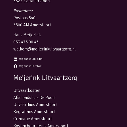
3823 EG Amersfoort
Postadres:
Postbus 540
3800 AM Amersfoort
Hans Meijerink
033 475 00 45
welkom@meijerinkuitvaartzorg.nl
Volg ons op LinkedIn
Volg ons op Facebook
Meijerink Uitvaartzorg
Uitvaartkosten
Afscheidshuis De Poort
Uitvaarthuis Amersfoort
Begrafenis Amersfoort
Crematie Amersfoort
Kosten begrafenis Amersfoort