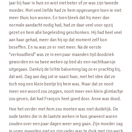
jaar bij haar in huis en wist niet beter of ze was zijn tweede
moeder. Met veel liefde had ze hem opgevangen toen ie niet
meer thuis kon wonen. En toen bleek dat hij meer dan
normale aandacht nodig had, had ze daar veel voor opzij
gezet en hem alle begeleiding geschonken. Hij had heel veel
aan haar gehad, meer dan hij op dat moment zelf kon
beseffen. En nu was ze er niet meer. Na de eerste
“verkoudheid” was ze in een paar maanden tijd doodziek
geworden en na twee weken op bed als een nachtkaarsje
uitgegaan. Dankzij de lichte balseming lag ze er prachtig bij,
dat wel. Dag aan dag zat ie naast haar, met het idee dat ze
toch nog een klein beetje bij hem was. Maar dat ze nooit
meer een woord zou zeggen, nooit meer een klein glimlachje
zou geven, dat had François heel goed door. Anne was dood.
Hoe het verder met hem zou moeten was niet duidelijk. De
oude tantes die in de laatste weken in huis geweest waren
zouden over een paar dagen weer weg gaan. Zijn moeder zag
ie soms maanden niet en zijn vader was te druk met zijn werk