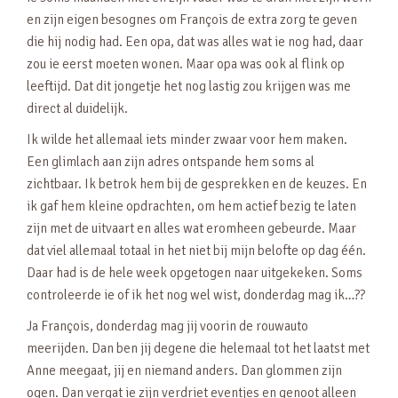
en zijn eigen besognes om François de extra zorg te geven
die hij nodig had. Een opa, dat was alles wat ie nog had, daar
zou ie eerst moeten wonen. Maar opa was ook al flink op
leeftijd. Dat dit jongetje het nog lastig zou krijgen was me
direct al duidelijk.
Ik wilde het allemaal iets minder zwaar voor hem maken.
Een glimlach aan zijn adres ontspande hem soms al
zichtbaar. Ik betrok hem bij de gesprekken en de keuzes. En
ik gaf hem kleine opdrachten, om hem actief bezig te laten
zijn met de uitvaart en alles wat eromheen gebeurde. Maar
dat viel allemaal totaal in het niet bij mijn belofte op dag één.
Daar had is de hele week opgetogen naar uitgekeken. Soms
controleerde ie of ik het nog wel wist, donderdag mag ik…??
Ja François, donderdag mag jij voorin de rouwauto
meerijden. Dan ben jij degene die helemaal tot het laatst met
Anne meegaat, jij en niemand anders. Dan glommen zijn
ogen. Dan vergat ie zijn verdriet eventjes en genoot alleen