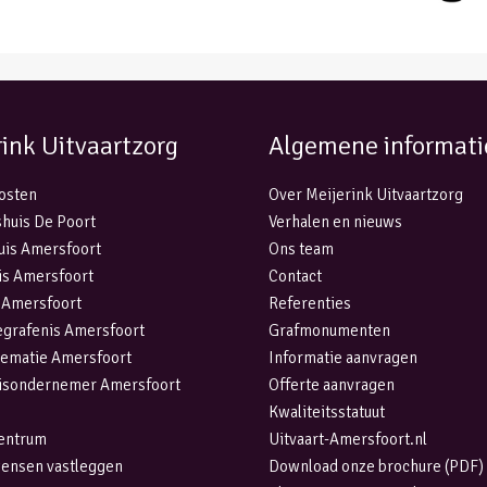
rink Uitvaartzorg
Algemene informati
kosten
Over Meijerink Uitvaartzorg
huis De Poort
Verhalen en nieuws
uis Amersfoort
Ons team
is Amersfoort
Contact
 Amersfoort
Referenties
egrafenis Amersfoort
Grafmonumenten
rematie Amersfoort
Informatie aanvragen
isondernemer Amersfoort
Offerte aanvragen
Kwaliteitsstatuut
centrum
Uitvaart-Amersfoort.nl
wensen vastleggen
Download onze brochure (PDF)