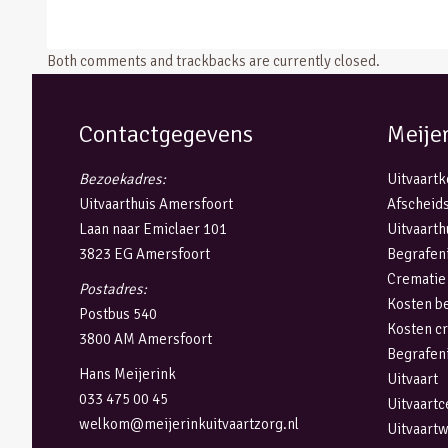
Both comments and trackbacks are currently closed.
Contactgegevens
Meije
Bezoekadres:
Uitvaart
Uitvaarthuis Amersfoort
Afscheids
Laan naar Emiclaer 101
Uitvaarth
3823 EG Amersfoort
Begrafen
Crematie
Postadres:
Kosten b
Postbus 540
Kosten c
3800 AM Amersfoort
Begrafen
Hans Meijerink
Uitvaart
033 475 00 45
Uitvaart
welkom@meijerinkuitvaartzorg.nl
Uitvaart