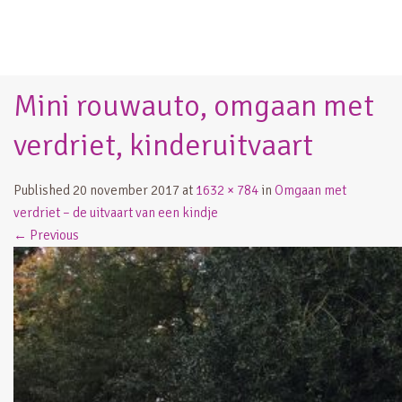
Mini rouwauto, omgaan met
verdriet, kinderuitvaart
Published
20 november 2017
at
1632 × 784
in
Omgaan met
verdriet – de uitvaart van een kindje
←
Previous