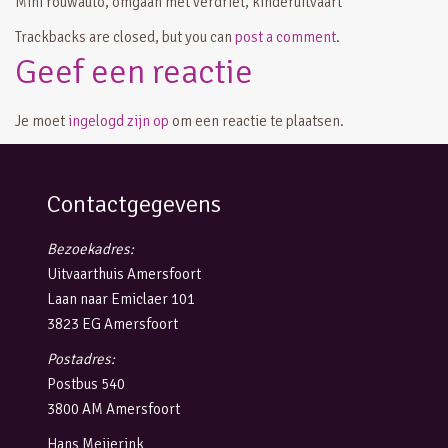
Mini rouwauto, omgaan met verdriet, kinderuitvaart
Trackbacks are closed, but you can
post a comment
.
Geef een reactie
Je moet
ingelogd zijn op
om een reactie te plaatsen.
Contactgegevens
Bezoekadres:
Uitvaarthuis Amersfoort
Laan naar Emiclaer 101
3823 EG Amersfoort
Postadres:
Postbus 540
3800 AM Amersfoort
Hans Meijerink