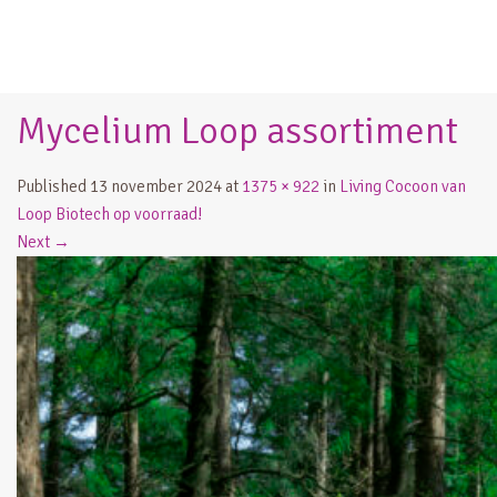
Mycelium Loop assortiment
Published
13 november 2024
at
1375 × 922
in
Living Cocoon van
Loop Biotech op voorraad!
Next
→