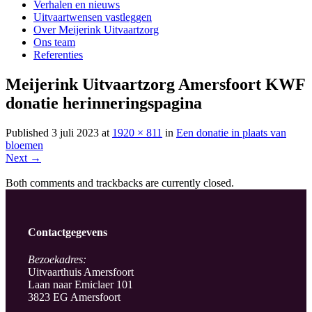
Verhalen en nieuws
Uitvaartwensen vastleggen
Over Meijerink Uitvaartzorg
Ons team
Referenties
Meijerink Uitvaartzorg Amersfoort KWF
donatie herinneringspagina
Published
3 juli 2023
at
1920 × 811
in
Een donatie in plaats van
bloemen
Next
→
Both comments and trackbacks are currently closed.
Contactgegevens
Bezoekadres:
Uitvaarthuis Amersfoort
Laan naar Emiclaer 101
3823 EG Amersfoort