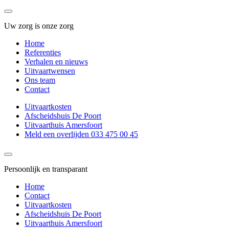
Uw zorg is onze zorg
Home
Referenties
Verhalen en nieuws
Uitvaartwensen
Ons team
Contact
Uitvaartkosten
Afscheidshuis De Poort
Uitvaarthuis Amersfoort
Meld een overlijden 033 475 00 45
Persoonlijk en transparant
Home
Contact
Uitvaartkosten
Afscheidshuis De Poort
Uitvaarthuis Amersfoort