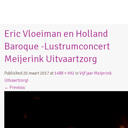
Eric Vloeiman en Holland
Baroque -Lustrumconcert
Meijerink Uitvaartzorg
Published
20 maart 2017
at
1488 × 992
in
Vijf jaar Meijerink
Uitvaartzorg!
←
Previous