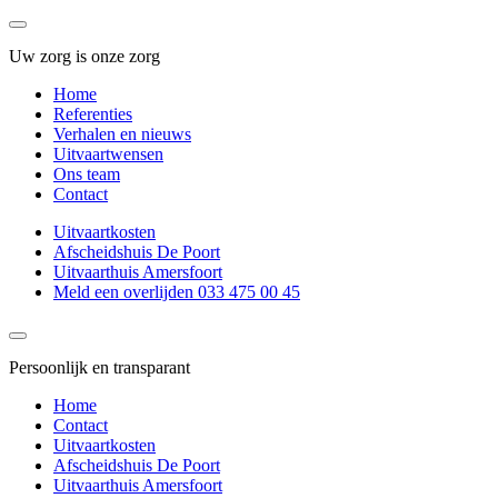
Uw zorg is onze zorg
Home
Referenties
Verhalen en nieuws
Uitvaartwensen
Ons team
Contact
Uitvaartkosten
Afscheidshuis De Poort
Uitvaarthuis Amersfoort
Meld een overlijden 033 475 00 45
Persoonlijk en transparant
Home
Contact
Uitvaartkosten
Afscheidshuis De Poort
Uitvaarthuis Amersfoort