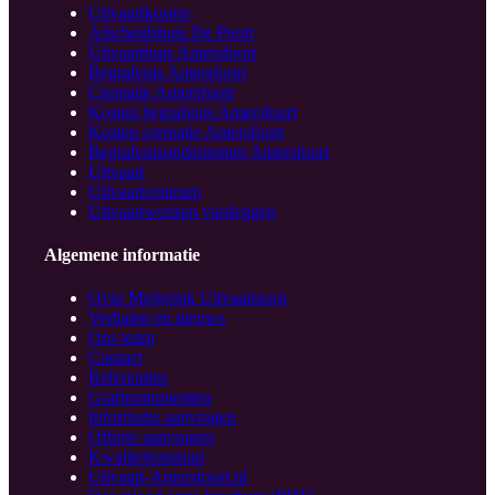
Uitvaartkosten
Afscheidshuis De Poort
Uitvaarthuis Amersfoort
Begrafenis Amersfoort
Crematie Amersfoort
Kosten begrafenis Amersfoort
Kosten crematie Amersfoort
Begrafenisondernemer Amersfoort
Uitvaart
Uitvaartcentrum
Uitvaartwensen vastleggen
Algemene informatie
Over Meijerink Uitvaartzorg
Verhalen en nieuws
Ons team
Contact
Referenties
Grafmonumenten
Informatie aanvragen
Offerte aanvragen
Kwaliteitsstatuut
Uitvaart-Amersfoort.nl