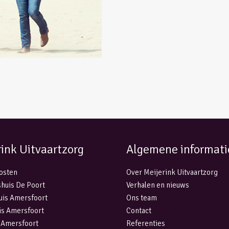
rink Uitvaartzorg
Algemene informati
kosten
Over Meijerink Uitvaartzorg
huis De Poort
Verhalen en nieuws
uis Amersfoort
Ons team
is Amersfoort
Contact
 Amersfoort
Referenties