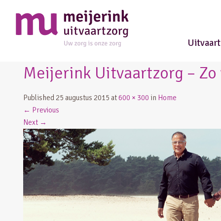
Uitvaar
Meijerink Uitvaartzorg – Zo
Published
25 augustus 2015
at
600 × 300
in
Home
←
Previous
Next
→