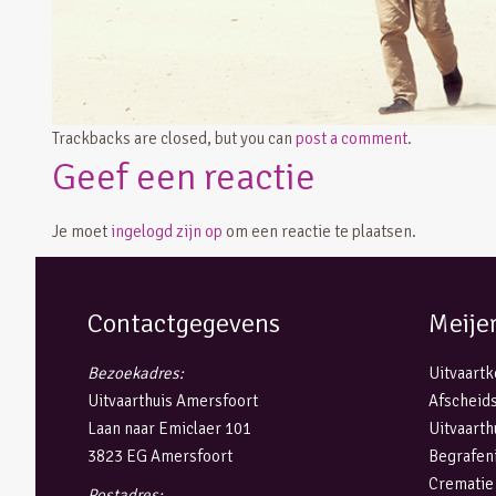
Trackbacks are closed, but you can
post a comment
.
Geef een reactie
Je moet
ingelogd zijn op
om een reactie te plaatsen.
Contactgegevens
Meije
Bezoekadres:
Uitvaart
Uitvaarthuis Amersfoort
Afscheids
Laan naar Emiclaer 101
Uitvaarth
3823 EG Amersfoort
Begrafen
Crematie
Postadres: