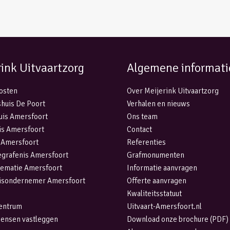
rink Uitvaartzorg
Algemene informati
kosten
Over Meijerink Uitvaartzorg
huis De Poort
Verhalen en nieuws
uis Amersfoort
Ons team
is Amersfoort
Contact
 Amersfoort
Referenties
egrafenis Amersfoort
Grafmonumenten
rematie Amersfoort
Informatie aanvragen
isondernemer Amersfoort
Offerte aanvragen
Kwaliteitsstatuut
centrum
Uitvaart-Amersfoort.nl
wensen vastleggen
Download onze brochure (PDF)