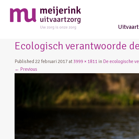
Uitvaar
Ecologisch verantwoorde de
Published
22 februari 2017
at
3999 × 1811
in
De ecologische v
←
Previous