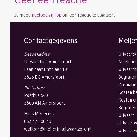
Geef een reactie
Je moet
ingelogd zijn op
om een reactie te plaatsen.
Contactgegevens
Meije
Bezoekadres:
Uitvaart
Uitvaarthuis Amersfoort
Afscheids
Laan naar Emiclaer 101
Uitvaarth
3823 EG Amersfoort
Begrafen
Crematie
Postadres:
Kosten b
Postbus 540
Kosten c
3800 AM Amersfoort
Begrafen
Hans Meijerink
Uitvaart
033 475 00 45
Uitvaart
welkom@meijerinkuitvaartzorg.nl
Uitvaart