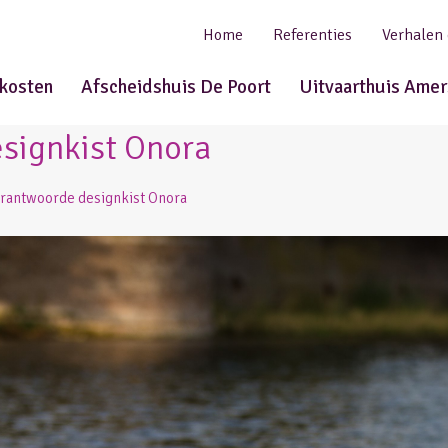
Home
Referenties
Verhalen
tkosten
Afscheidshuis De Poort
Uitvaarthuis Amer
signkist Onora
erantwoorde designkist Onora