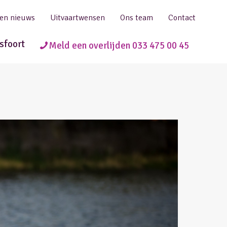
 en nieuws
Uitvaartwensen
Ons team
Contact
sfoort
Meld een overlijden 033 475 00 45