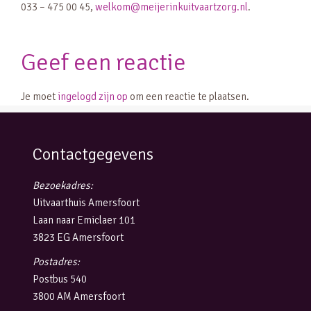
033 – 475 00 45,
welkom@meijerinkuitvaartzorg.nl
.
Geef een reactie
Je moet
ingelogd zijn op
om een reactie te plaatsen.
Contactgegevens
Bezoekadres:
Uitvaarthuis Amersfoort
Laan naar Emiclaer 101
3823 EG Amersfoort
Postadres:
Postbus 540
3800 AM Amersfoort