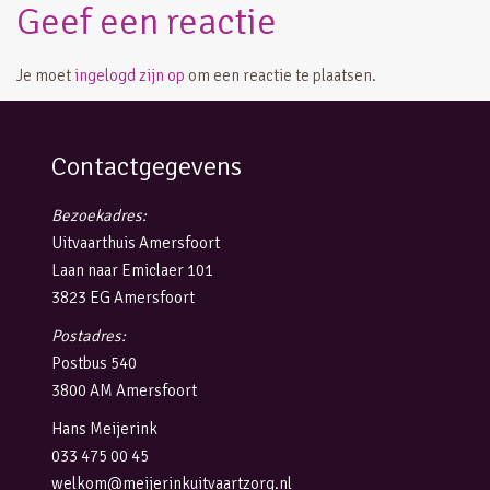
Geef een reactie
Je moet
ingelogd zijn op
om een reactie te plaatsen.
Contactgegevens
Bezoekadres:
Uitvaarthuis Amersfoort
Laan naar Emiclaer 101
3823 EG Amersfoort
Postadres:
Postbus 540
3800 AM Amersfoort
Hans Meijerink
033 475 00 45
welkom@meijerinkuitvaartzorg.nl